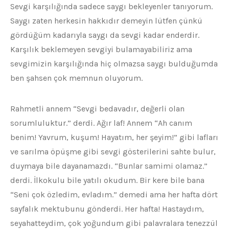
Sevgi karşılığında sadece saygı bekleyenler tanıyorum.
Saygı zaten herkesin hakkıdır demeyin lütfen çünkü
gördüğüm kadarıyla saygı da sevgi kadar enderdir.
Karşılık beklemeyen sevgiyi bulamayabiliriz ama
sevgimizin karşılığında hiç olmazsa saygı bulduğumda
ben şahsen çok memnun oluyorum.
Rahmetli annem “Sevgi bedavadır, değerli olan
sorumluluktur.” derdi. Ağır laf! Annem “Ah canım
benim! Yavrum, kuşum! Hayatım, her şeyim!” gibi lafları
ve sarılma öpüşme gibi sevgi gösterilerini sahte bulur,
duymaya bile dayanamazdı. “Bunlar samimi olamaz.”
derdi. İlkokulu bile yatılı okudum. Bir kere bile bana
“Seni çok özledim, evladım.” demedi ama her hafta dört
sayfalık mektubunu gönderdi. Her hafta! Hastaydım,
seyahatteydim, çok yoğundum gibi palavralara tenezzül