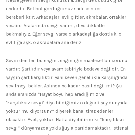
Neyse gelelim sevgi konusuna. Sevgi de dostluk gibi
enderdir. Bol bol gördüğümüz sadece birer
beraberliktir: Arkadaşlar, evli çiftler, akrabalar, ortaklar
vesaire. Aralarında sevgi var mı, diye dikkatle
bakmalıyız. Eğer sevgi varsa o arkadaşlığa dostluk, o
evliliğe aşk, o akrabalara aile deriz.
Sevgi denilen bu engin zenginliğin maalesef bir sorunu
vardır: Şartlıdır veya avam tabiriyle bedava değildir. En
yaygın şart karşılıktır, yani seven genellikle karşılığında
sevilmeyi bekler. Aslında ne kadar basit değil mi? Şu
anda aranızda “Hayat boyu hep aradığımız ve
‘karşılıksız sevgi’ diye bildiğimiz o değerli şey dünyada
yoktur mu diyorsun?” diyerek bana itiraz edenler
olacaktır. Evet, yoktur! Hatta diyebilirim ki “karşılıksız
sevgi” dünyamızda yokluğuyla parıldamaktadır. İstisnai