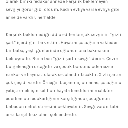
olarak bir iki fedakâr annede karşılık beklemeyen
sevgiyi görür gibi oldum. Kadın evliya varsa evliya gibi
anne de vardır, herhalde.
Karşılık beklemediği iddia edilen birçok sevginin “gizli
şart” içerdiğini fark ettim. Hayatını çocuğuna vakfeden
bir baba, yaşlı günlerinde oğlunun ona bakmasını
bekleyebilir. Buna ben “gizli şartlı sevgi” derim. Çevre
bu geleneğin ortağıdır ve çocuk borcunu ödemezse
nankör ve hayırsız olarak cezalandırılacaktır. Gizli şartın
çok çeşidi vardır: Örneğin boşanmış bir anne, çocuğunu
yetiştirmek için sefil bir hayata kendilerini mahkûm
ederken bu fedakarlığının karşılığında çocuğunun
babadan nefret etmesini bekleyebilir. Sevgi vardır tabii
ama karşılıksız olanı çok enderdir.