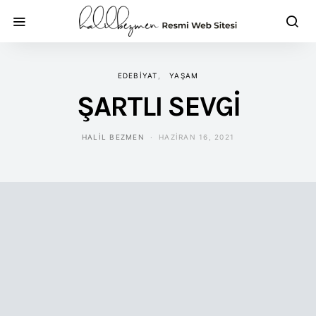
EDEBIYAT
YAŞAM
ŞARTLI SEVGİ
HALIL BEZMEN
HAZIRAN 16, 2021