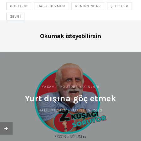
DOSTLUK
HALIL BEZMEN
RENGIN SUAR
ŞEHITLER
SEVGI
Okumak isteyebilirsin
YAŞAM
YOUTUBE YAYINLARI
Yurt dışına göç etmek
HALIL BEZMEN
MAYIS 15, 2022