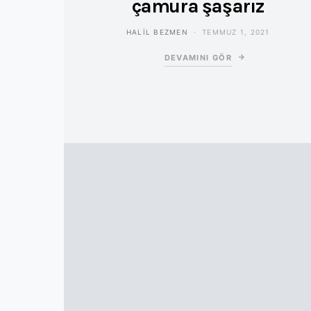
çamura şaşarız
HALIL BEZMEN
TEMMUZ 1, 2021
DEVAMINI GÖR