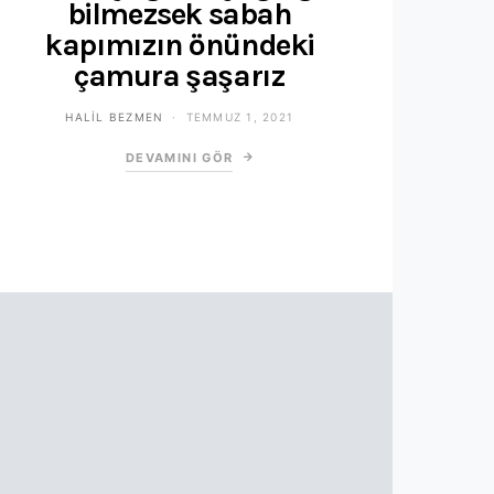
bilmezsek sabah
kapımızın önündeki
çamura şaşarız
HALIL BEZMEN
TEMMUZ 1, 2021
DEVAMINI GÖR