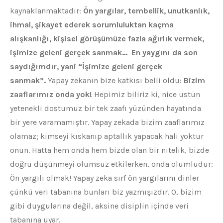
kaynaklanmaktadır:
Ön yargılar, tembellik, unutkanlık,
ihmal, şikayet ederek sorumluluktan kaçma
alışkanlığı, kişisel görüşümüze fazla ağırlık vermek,
işimize geleni gerçek sanmak… En yaygını da son
saydığımdır, yani “İşimize geleni gerçek
sanmak”.
Yapay zekanın bize katkısı belli oldu:
Bizim
zaaflarımız onda yok!
Hepimiz biliriz ki, nice üstün
yetenekli dostumuz bir tek zaafı yüzünden hayatında
bir yere varamamıştır. Yapay zekada bizim zaaflarımız
olamaz; kimseyi kıskanıp aptallık yapacak hali yoktur
onun. Hatta hem onda hem bizde olan bir nitelik, bizde
doğru düşünmeyi olumsuz etkilerken, onda olumludur:
Ön yargılı olmak! Yapay zeka sırf ön yargılarını dinler
çünkü veri tabanına bunları biz yazmışızdır. O, bizim
gibi duygularına değil, aksine disiplin içinde veri
tabanına uyar.